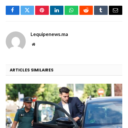
Facebook
Twitter
Pinterest
LinkedIn
WhatsApp
Reddit
Tumblr
Email
Lequipenews.ma
Website
ARTICLES SIMILAIRES