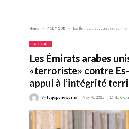
Home
»
POLITIQUE
»
Les Émirats arabes unis condamnent l
POLITIQUE
Les Émirats arabes un
«terroriste» contre Es
appui à l’intégrité ter
By
Lequipenews.ma
May 10, 2026
No Com