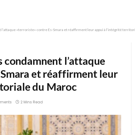
’attaque «terroriste» contre Es-Smara et réaffirment leur appui à l’intégrité territo
is condamnent l’attaque
-Smara et réaffirment leur
ritoriale du Maroc
ments
2 Mins Read