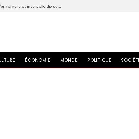
Le Maroc déjoue un projet terroriste d’envergure et interpelle dix suspects liés à l’organisation État islamique
ULTURE
ÉCONOMIE
MONDE
POLITIQUE
SOCIÉT