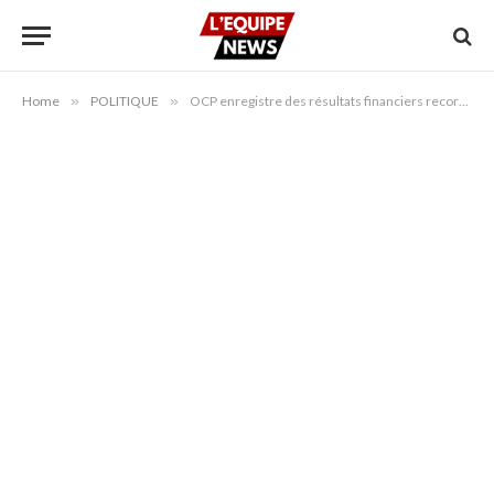
Home
»
POLITIQUE
»
OCP enregistre des résultats financiers records de 52 milliards AED au premier semestre 2025