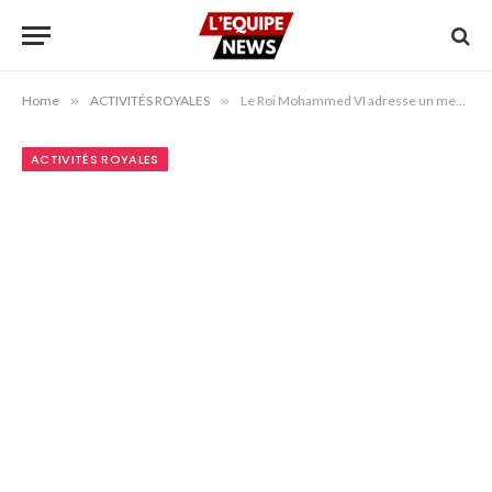
Home
»
ACTIVITÉS ROYALES
»
Le Roi Mohammed VI adresse un message de félicitations au Président des Comores à l’occasion de la fête nationale
ACTIVITÉS ROYALES