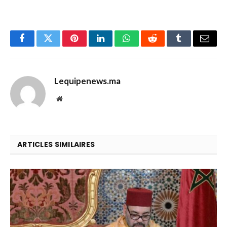
Facebook
Twitter
Pinterest
LinkedIn
WhatsApp
Reddit
Tumblr
Email
Lequipenews.ma
Website
ARTICLES SIMILAIRES