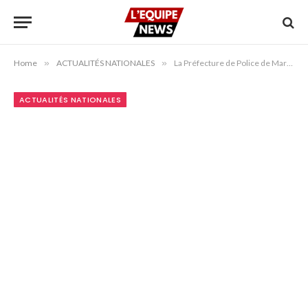
Home
»
ACTUALITÉS NATIONALES
»
La Préfecture de Police de Marrakech dément les allégations d’escroquerie visant une touriste étrangère dans un restaurant
ACTUALITÉS NATIONALES