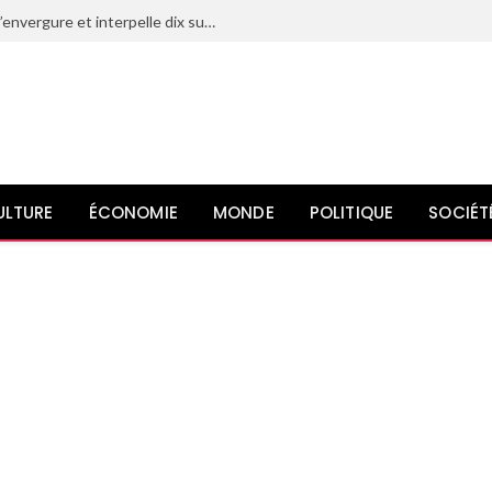
Le Maroc déjoue un projet terroriste d’envergure et interpelle dix suspects liés à l’organisation État islamique
ULTURE
ÉCONOMIE
MONDE
POLITIQUE
SOCIÉT