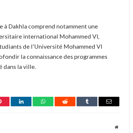
aine à Dakhla comprend notamment une
versitaire international Mohammed VI,
 étudiants de l’Université Mohammed VI
pprofondir la connaissance des programmes
dans la ville.
Pinterest
LinkedIn
WhatsApp
Reddit
Tumblr
Email
Website