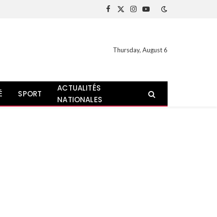
Facebook
X
Instagram
YouTube
(Twitter)
Thursday, August 6
ACTUALITÉS
É
SPORT
NATIONALES