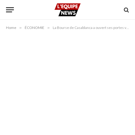
Home
»
ÉCONOMIE
»
La Bourse de Casablanca a ouvert ses portes vendredi en hausse.