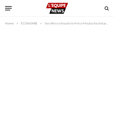
Home
»
ÉCONOMIE
»
Son Altesse Royale le Prince Moulay Rachid préside à Meknès l’ouverture de la 18ᵉ édition du Salon international de l’agriculture au Maroc.