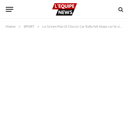
Home
»
SPORT
»
Le Green March Classic Car Rally fait étape sur le site historique de Chellah à Rabat.