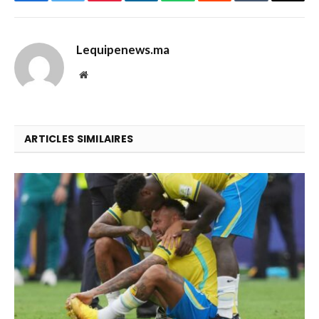
Facebook
Twitter
Pinterest
LinkedIn
WhatsApp
Reddit
Tumblr
Email
Lequipenews.ma
Website
ARTICLES SIMILAIRES