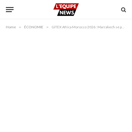
Home
»
ÉCONOMIE
»
GITEX Africa Morocco 2026 : Marrakech se positionne comme hub mondial de l’innovation et de l’intelligence artificielle en Afrique