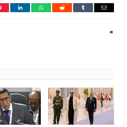
Pinterest
LinkedIn
WhatsApp
Reddit
Tumblr
Email
Website