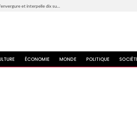
Le Maroc déjoue un projet terroriste d’envergure et interpelle dix suspects liés à l’organisation État islamique
ULTURE
ÉCONOMIE
MONDE
POLITIQUE
SOCIÉT