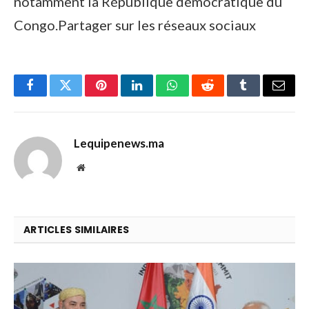
notamment la République démocratique du
Congo.Partager sur les réseaux sociaux
Facebook
Twitter
Pinterest
LinkedIn
WhatsApp
Reddit
Tumblr
Email
Lequipenews.ma
Website
ARTICLES SIMILAIRES