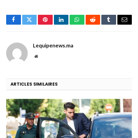
Facebook
Twitter
Pinterest
LinkedIn
WhatsApp
Reddit
Tumblr
Email
Lequipenews.ma
Website
ARTICLES SIMILAIRES