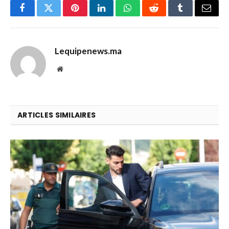
Facebook
Twitter
Pinterest
LinkedIn
WhatsApp
Reddit
Tumblr
Email
Lequipenews.ma
Website
ARTICLES SIMILAIRES