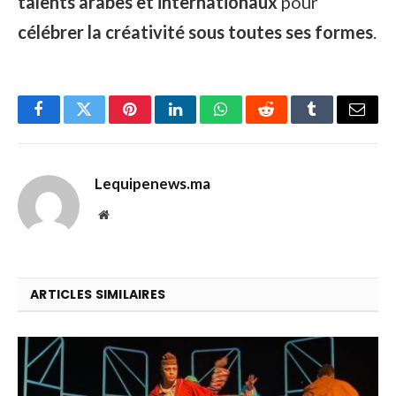
talents arabes et internationaux
pour
célébrer la créativité sous toutes ses formes
.
Facebook
Twitter
Pinterest
LinkedIn
WhatsApp
Reddit
Tumblr
Email
Lequipenews.ma
Website
ARTICLES SIMILAIRES