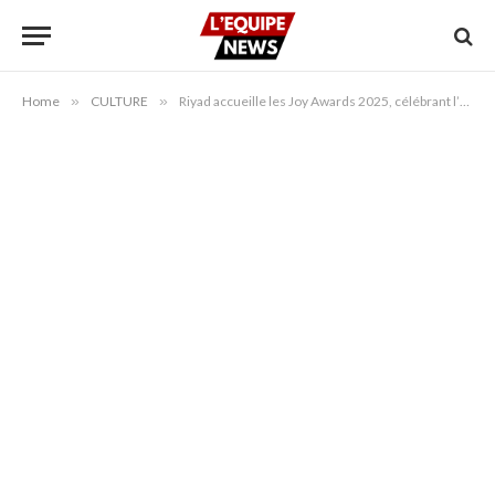
Home
»
CULTURE
»
Riyad accueille les Joy Awards 2025, célébrant l’art et la créativité arabe et internationale