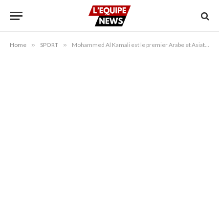
Home
»
SPORT
»
Mohammed Al Kamali est le premier Arabe et Asiatique à diriger la Commission de Discipline de la FIFA