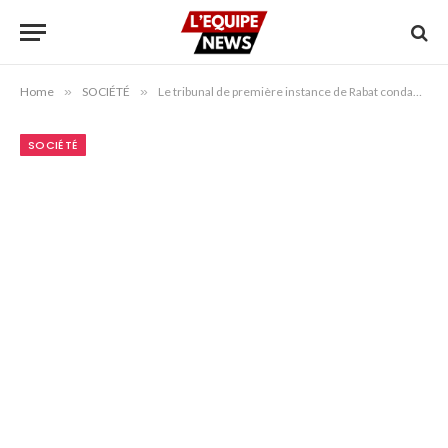
Home
»
SOCIÉTÉ
»
Le tribunal de première instance de Rabat condamne 18 supporters sénégalais après les incidents lors de la finale de la Coupe d’Afrique
SOCIÉTÉ