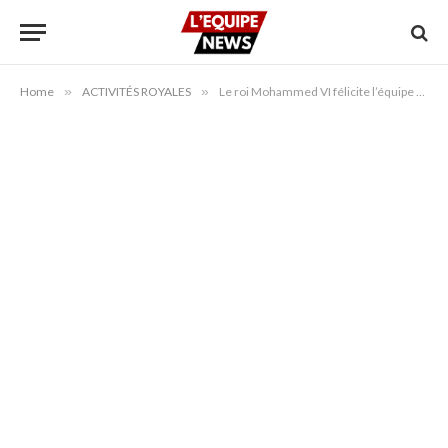
Home
»
ACTIVITÉS ROYALES
»
Le roi Mohammed VI félicite l’équipe nationale féminine marocaine après avoir atteint la finale de la Coupe d’Afrique des Nations