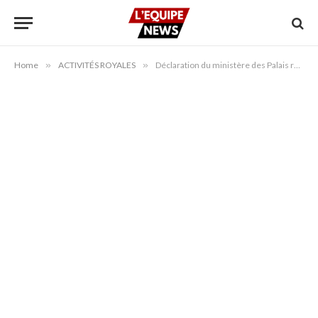
Home
»
ACTIVITÉS ROYALES
»
Déclaration du ministère des Palais royaux, du Protocole et des Honneurs