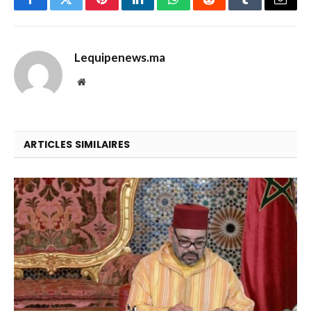
Facebook
Twitter
Pinterest
LinkedIn
WhatsApp
Reddit
Tumblr
Email
Lequipenews.ma
Website
ARTICLES SIMILAIRES