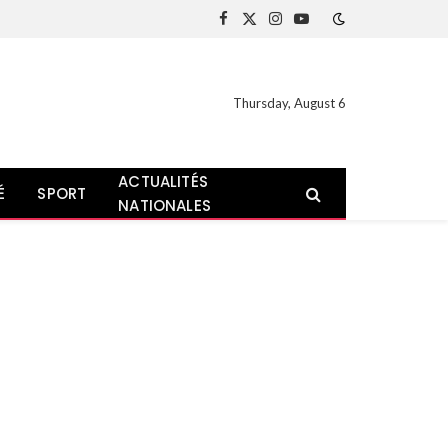
Facebook
X
Instagram
YouTube
(Twitter)
Thursday, August 6
ACTUALITÉS
É
SPORT
NATIONALES