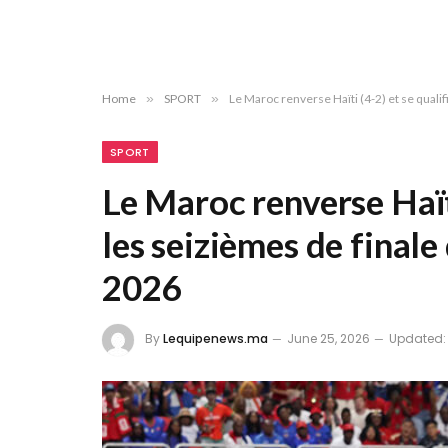
Home
»
SPORT
»
Le Maroc renverse Haïti (4-2) et se qual
SPORT
Le Maroc renverse Haïti
les seizièmes de final
2026
By
Lequipenews.ma
June 25, 2026
Updated: