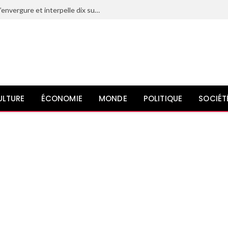
Le Maroc déjoue un projet terroriste d’envergure et interpelle dix suspects liés à l’organisation État islamique
ULTURE
ÉCONOMIE
MONDE
POLITIQUE
SOCIÉT