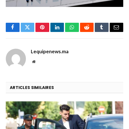
Facebook
Twitter
Pinterest
LinkedIn
WhatsApp
Reddit
Tumblr
Email
Lequipenews.ma
Website
ARTICLES SIMILAIRES