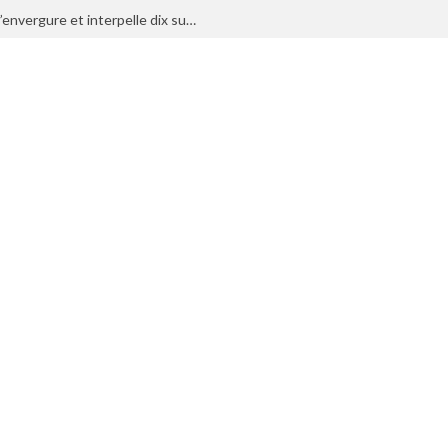
Le Maroc déjoue un projet terroriste d’envergure et interpelle dix suspects liés à l’organisation État islamique