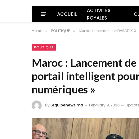
ACTIVITÉS
ACCUEIL
C
ROYALES
Home
»
POLITIQUE
»
Maroc : Lancement de IDARATI X.0, le
POLITIQUE
Maroc : Lancement de 
portail intelligent pour
numériques »
By
Lequipenews.ma
February 9, 2026
Update