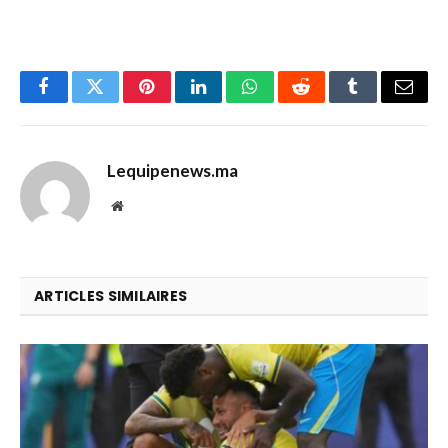
Facebook
Twitter
Pinterest
LinkedIn
WhatsApp
Reddit
Tumblr
Email
Lequipenews.ma
Website
ARTICLES SIMILAIRES