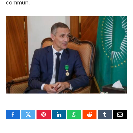
commun.
Facebook
Twitter
Pinterest
LinkedIn
WhatsApp
Reddit
Tumblr
Email