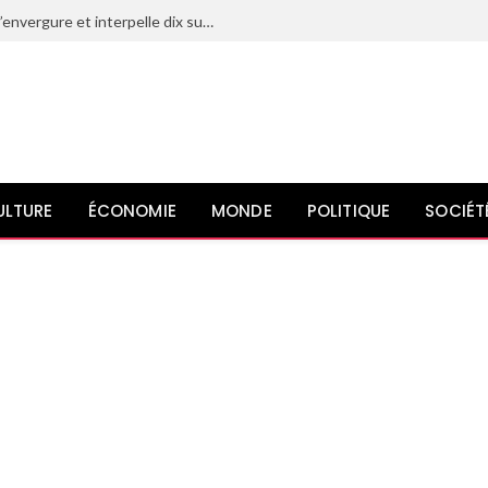
Le Maroc déjoue un projet terroriste d’envergure et interpelle dix suspects liés à l’organisation État islamique
ULTURE
ÉCONOMIE
MONDE
POLITIQUE
SOCIÉT