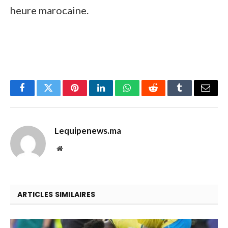
heure marocaine.
Facebook
Twitter
Pinterest
LinkedIn
WhatsApp
Reddit
Tumblr
Email
Lequipenews.ma
Website
ARTICLES SIMILAIRES