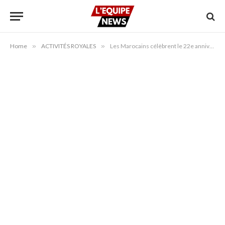
Home
»
ACTIVITÉS ROYALES
»
Les Marocains célèbrent le 22e anniversaire du prince héritier Moulay Hassan