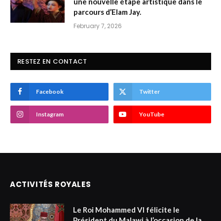
une nouvelle étape artistique dans le
parcours d’Elam Jay.
February 7, 2026
RESTEZ EN CONTACT
Facebook
Twitter
Instagram
YouTube
ACTIVITÉS ROYALES
Le Roi Mohammed VI félicite le
Président du Malawi à l’occasion de la