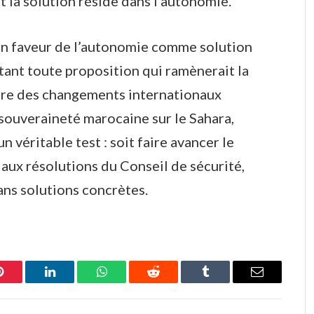
 la solution réside dans l’autonomie.
n faveur de l’autonomie comme solution
jetant toute proposition qui ramènerait la
ière des changements internationaux
a souveraineté marocaine sur le Sahara,
n véritable test : soit faire avancer le
ux résolutions du Conseil de sécurité,
sans solutions concrètes.
Pinterest
LinkedIn
WhatsApp
Reddit
Tumblr
Email