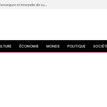
Le Maroc déjoue un projet terroriste d’envergure et interpelle dix suspects liés à l’organisation État islamique
ULTURE
ÉCONOMIE
MONDE
POLITIQUE
SOCIÉT