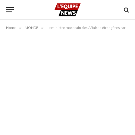
Home
»
MONDE
»
Le ministre marocain des Affaires étrangères participe à une réunion internationale sur les métaux stratégiques à Washington