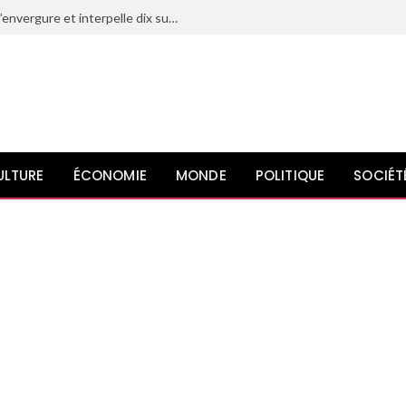
Le Maroc déjoue un projet terroriste d’envergure et interpelle dix suspects liés à l’organisation État islamique
ULTURE
ÉCONOMIE
MONDE
POLITIQUE
SOCIÉT