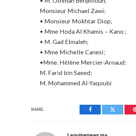
• M. Othman Benjelloun;
Monsieur Michael Zawi;
• Monsieur Mokhtar Diop;
• Mme Hoda Al Khamis – Kano ;
• M. Gad Elmaleh;
• Mme Michelle Canesi;
•Mme. Hélène Mercier-Arnaud;
M. Farid bin Saeed;
M. Mohammed Al-Yaqoubi
SHARE.
Facebook
Twitter
Lequipenews.ma