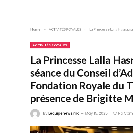
Home
»
ACTIVITÉS ROYALES
»
La Princesse Lalla Hasnaa p
ACTIVITÉS ROYALES
La Princesse Lalla Has
séance du Conseil d’Ad
Fondation Royale du T
présence de Brigitte 
By
Lequipenews.ma
May 15, 2025
No Com