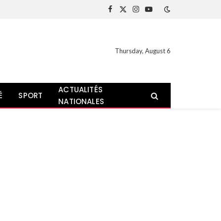
Facebook
X
Instagram
YouTube
(Twitter)
Thursday, August 6
ACTUALITÉS
É
SPORT
NATIONALES