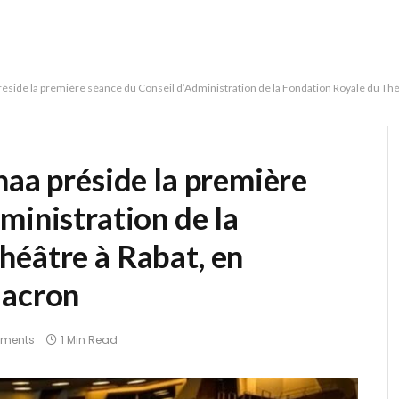
réside la première séance du Conseil d’Administration de la Fondation Royale du Thé
naa préside la première
ministration de la
héâtre à Rabat, en
Macron
ments
1 Min Read