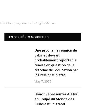
âtre à Rabat, en présence de Brigitte Macron
LES DERNIÈRES NOUVELLES
Une prochaine réunion du
cabinet devrait
probablement reporter la
remise en question de la
réforme de l’éducation par
le Premier ministre
May 11, 2025
Bono : Représenter Al Hilal
en Coupe du Monde des
Clubs est un grand