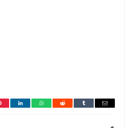
Pinterest
LinkedIn
WhatsApp
Reddit
Tumblr
Email
Website