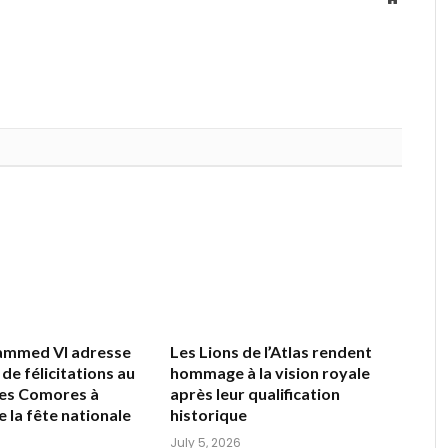
ammed VI adresse
Les Lions de l’Atlas rendent
de félicitations au
hommage à la vision royale
des Comores à
après leur qualification
e la fête nationale
historique
July 5, 2026