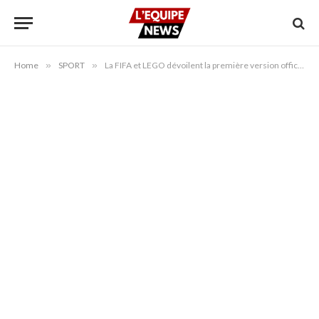
Home
»
SPORT
»
La FIFA et LEGO dévoilent la première version officielle à construire du trophée de la Coupe du monde en vue du tournoi de 2026.