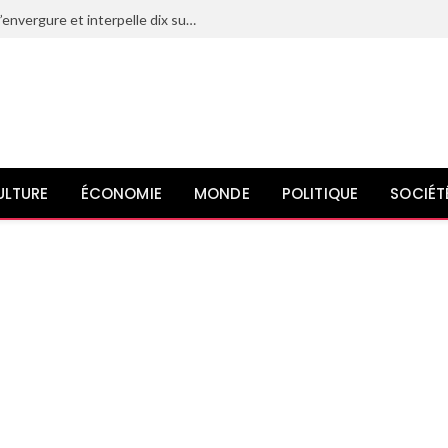
Le Maroc déjoue un projet terroriste d’envergure et interpelle dix suspects liés à l’organisation État islamique
ULTURE
ÉCONOMIE
MONDE
POLITIQUE
SOCIÉT