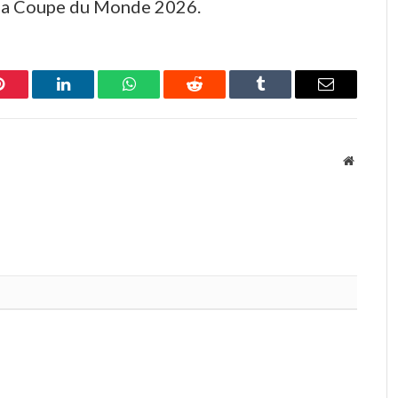
la Coupe du Monde 2026.
Pinterest
LinkedIn
WhatsApp
Reddit
Tumblr
Email
Website