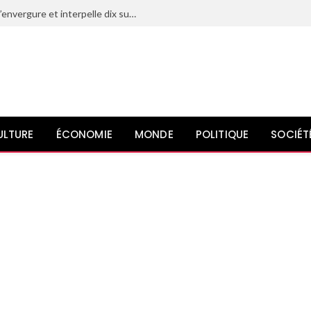
Le Maroc déjoue un projet terroriste d’envergure et interpelle dix suspects liés à l’organisation État islamique
ULTURE
ÉCONOMIE
MONDE
POLITIQUE
SOCIÉT