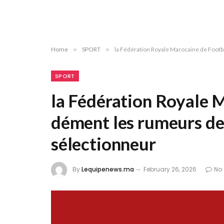
Home
»
SPORT
»
la Fédération Royale Marocaine de Foot
SPORT
la Fédération Royale 
dément les rumeurs d
sélectionneur
By
Lequipenews.ma
February 26, 2026
No