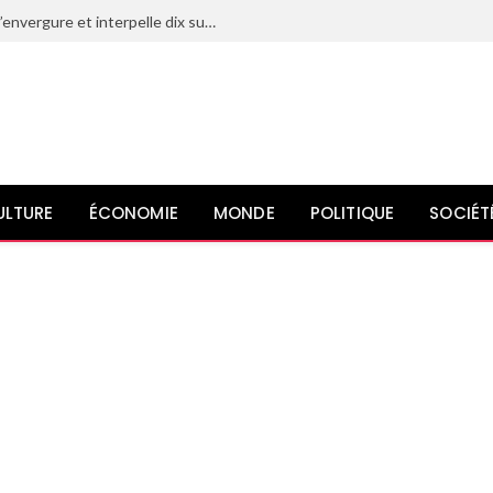
Le Maroc déjoue un projet terroriste d’envergure et interpelle dix suspects liés à l’organisation État islamique
ULTURE
ÉCONOMIE
MONDE
POLITIQUE
SOCIÉT