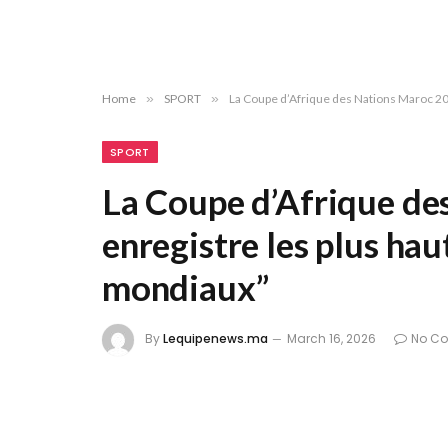
Home
»
SPORT
»
La Coupe d’Afrique des Nations Maroc 20
SPORT
La Coupe d’Afrique de
enregistre les plus ha
mondiaux”
By
Lequipenews.ma
March 16, 2026
No C