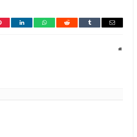
Pinterest
LinkedIn
WhatsApp
Reddit
Tumblr
Email
Website