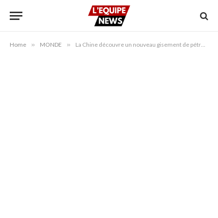
Home
»
MONDE
»
La Chine découvre un nouveau gisement de pétrole dans l’est de la mer de Chine méridionale