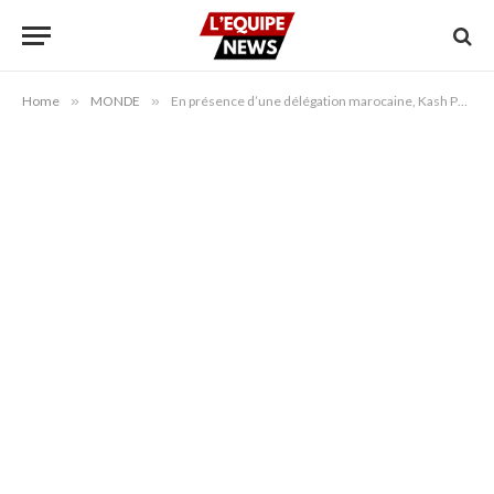
Home
»
MONDE
»
En présence d’une délégation marocaine, Kash Patel salue la coopération internationale en matière de sécurité durant la Coupe du Monde 2026