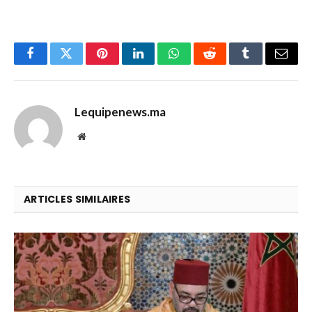
Facebook
Twitter
Pinterest
LinkedIn
WhatsApp
Reddit
Tumblr
Email
Lequipenews.ma
Website
ARTICLES SIMILAIRES