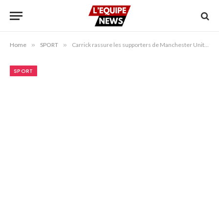
Home
»
SPORT
»
Carrick rassure les supporters de Manchester United : Mazraoui a retrouvé sa forme et pourrait débuter face à Fulham
SPORT