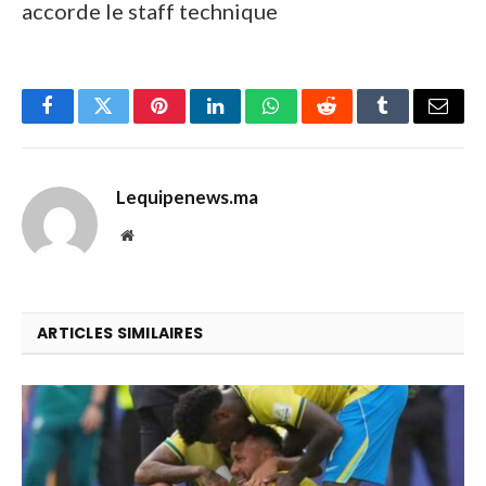
accorde le staff technique
Facebook
Twitter
Pinterest
LinkedIn
WhatsApp
Reddit
Tumblr
Email
Lequipenews.ma
Website
ARTICLES SIMILAIRES