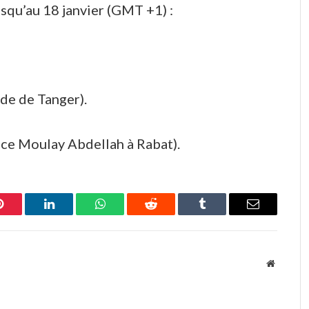
usqu’au 18 janvier (GMT +1) :
de de Tanger).
nce Moulay Abdellah à Rabat).
Pinterest
LinkedIn
WhatsApp
Reddit
Tumblr
Email
Website