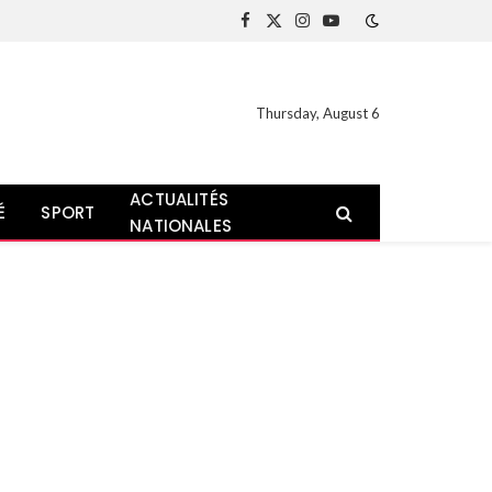
Facebook
X
Instagram
YouTube
(Twitter)
Thursday, August 6
ACTUALITÉS
É
SPORT
NATIONALES