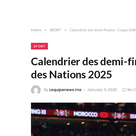
Home
»
SPORT
»
Calendrier des demi-finales : Coupe d’A
SPORT
Calendrier des demi-fi
des Nations 2025
By
Lequipenews.ma
January 11, 2026
No 