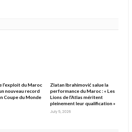
e l’exploit du Maroc
Zlatan Ibrahimović salue la
 un nouveau record
performance du Maroc : « Les
 en Coupe du Monde
Lions de l’Atlas méritent
pleinement leur qualification »
July 5, 2026