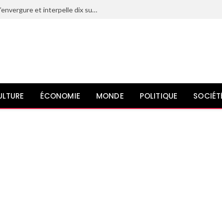
Le Maroc déjoue un projet terroriste d’envergure et interpelle dix suspects liés à l’organisation État islamique
ULTURE
ÉCONOMIE
MONDE
POLITIQUE
SOCIÉT