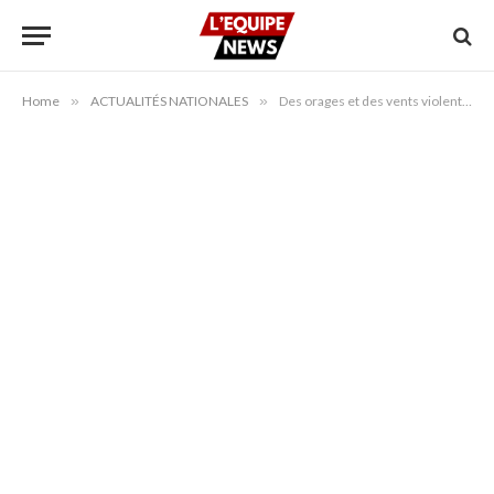
Home
»
ACTUALITÉS NATIONALES
»
Des orages et des vents violents frappent plusieurs régions du Maroc