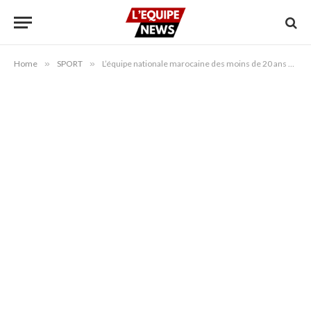
Home
»
SPORT
»
L’équipe nationale marocaine des moins de 20 ans met la dernière main à ses préparatifs avant de se rendre en Egypte pour participer à la Coupe d’Afrique des Nations.