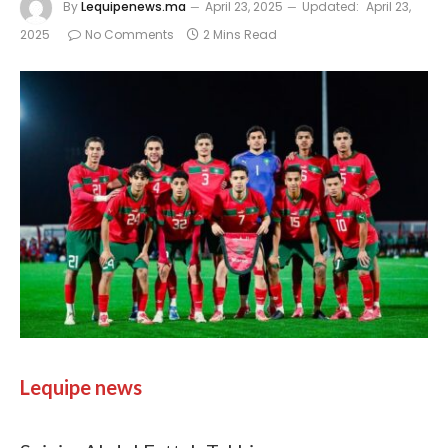
By
Lequipenews.ma
April 23, 2025
Updated:
April 23,
2025
No Comments
2 Mins Read
Lequipe news