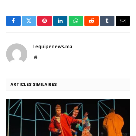
Facebook
Twitter
Pinterest
LinkedIn
WhatsApp
Reddit
Tumblr
E-
mail
Lequipenews.ma
Site
web
ARTICLES SIMILAIRES