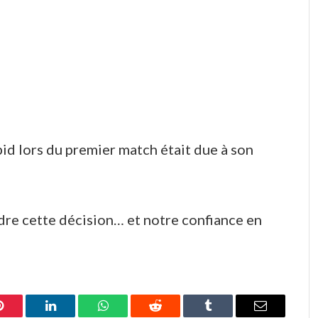
bid lors du premier match était due à son
dre cette décision… et notre confiance en
Pinterest
LinkedIn
WhatsApp
Reddit
Tumblr
E-