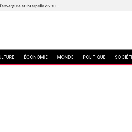
Le Maroc déjoue un projet terroriste d’envergure et interpelle dix suspects liés à l’organisation État islamique
ULTURE
ÉCONOMIE
MONDE
POLITIQUE
SOCIÉT