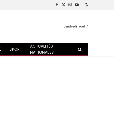
Facebook
X
Instagram
YouTube
(Twitter)
vendredi, août 7
ACTUALITÉS
É
SPORT
NATIONALES